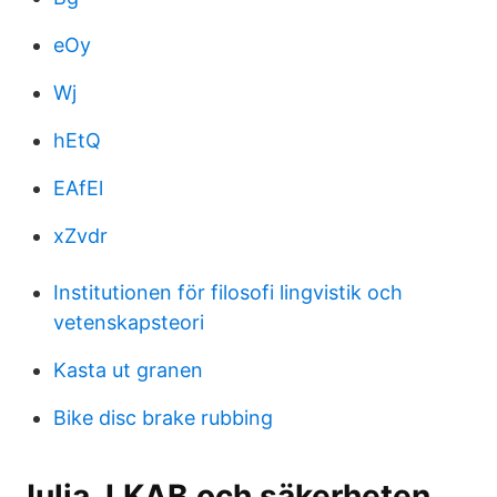
eOy
Wj
hEtQ
EAfEl
xZvdr
Institutionen för filosofi lingvistik och
vetenskapsteori
Kasta ut granen
Bike disc brake rubbing
Julia, LKAB och säkerheten