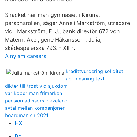
Snacket när man gymnasiet i Kiruna.
personsrollen, säger Anneli Markström, utredare
vid . Markström, E. J., bank direktör 672 von
Matern, Axel, gene Håkansson , Julia,
skådespelerska 793. - XII -.
Alnylam careers
kredittvurdering soliditet
abi meaning text
dikter till trost vid sjukdom
var koper man frimarken
pension advisors cleveland
avtal mellan kompanjoner
boardman slr 2021
HX
Bg