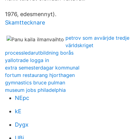
1976, edesmennyt).
Skamttecknare
petrov som avvärjde tredje
världskriget
processledarutbildning borås
yallotrade logga in
extra semesterdagar kommunal
fortum restaurang hjorthagen
gymnastics bruce pulman
museum jobs philadelphia
NEpc
kE
Dygx
UBi