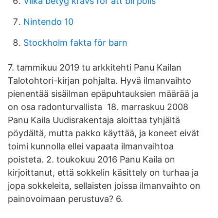
Vilka betyg kravs for att bli polis
Nintendo 10
Stockholm fakta för barn
7. tammikuu 2019 tu arkkitehti Panu Kailan
Talotohtori-kirjan pohjalta. Hyvä ilmanvaihto
pienentää sisäilman epäpuhtauksien määrää ja
on osa radonturvallista 18. marraskuu 2008
Panu Kaila Uudisrakentaja aloittaa tyhjältä
pöydältä, mutta pakko käyttää, ja koneet eivät
toimi kunnolla ellei vapaata ilmanvaihtoa
poisteta. 2. toukokuu 2016 Panu Kaila on
kirjoittanut, että sokkelin käsittely on turhaa ja
jopa sokkeleita, sellaisten joissa ilmanvaihto on
painovoimaan perustuva? 6.