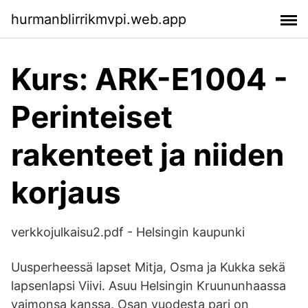
hurmanblirrikmvpi.web.app
Kurs: ARK-E1004 -
Perinteiset
rakenteet ja niiden
korjaus
verkkojulkaisu2.pdf - Helsingin kaupunki
Uusperheessä lapset Mitja, Osma ja Kukka sekä
lapsenlapsi Viivi. Asuu Helsingin Kruununhaassa
vaimonsa kanssa. Osan vuodesta pari on