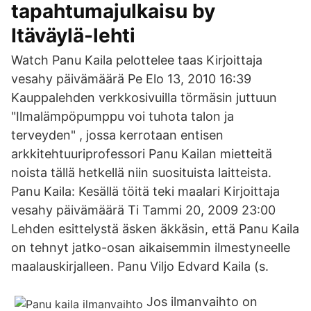
tapahtumajulkaisu by
Itäväylä-lehti
Watch Panu Kaila pelottelee taas Kirjoittaja
vesahy päivämäärä Pe Elo 13, 2010 16:39
Kauppalehden verkkosivuilla törmäsin juttuun
"Ilmalämpöpumppu voi tuhota talon ja
terveyden" , jossa kerrotaan entisen
arkkitehtuuriprofessori Panu Kailan mietteitä
noista tällä hetkellä niin suosituista laitteista.
Panu Kaila: Kesällä töitä teki maalari Kirjoittaja
vesahy päivämäärä Ti Tammi 20, 2009 23:00
Lehden esittelystä äsken äkkäsin, että Panu Kaila
on tehnyt jatko-osan aikaisemmin ilmestyneelle
maalauskirjalleen. Panu Viljo Edvard Kaila (s.
Jos ilmanvaihto on