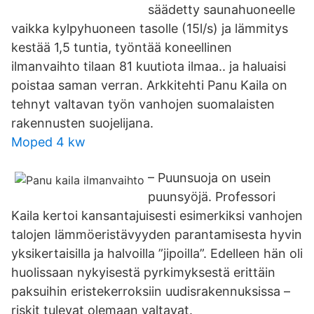
säädetty saunahuoneelle
vaikka kylpyhuoneen tasolle (15l/s) ja lämmitys
kestää 1,5 tuntia, työntää koneellinen
ilmanvaihto tilaan 81 kuutiota ilmaa.. ja haluaisi
poistaa saman verran. Arkkitehti Panu Kaila on
tehnyt valtavan työn vanhojen suomalaisten
rakennusten suojelijana.
Moped 4 kw
– Puunsuoja on usein
puunsyöjä. Professori
Kaila kertoi kansantajuisesti esimerkiksi vanhojen
talojen lämmöeristävyyden parantamisesta hyvin
yksikertaisilla ja halvoilla ”jipoilla”. Edelleen hän oli
huolissaan nykyisestä pyrkimyksestä erittäin
paksuihin eristekerroksiin uudisrakennuksissa –
riskit tulevat olemaan valtavat.