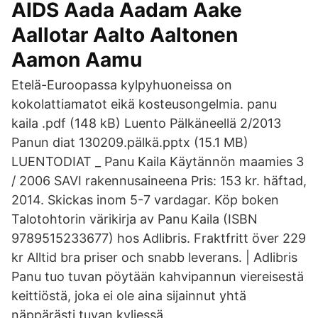
AIDS Aada Aadam Aake
Aallotar Aalto Aaltonen
Aamon Aamu
Etelä-Euroopassa kylpyhuoneissa on
kokolattiamatot eikä kosteusongelmia. panu
kaila .pdf (148 kB) Luento Pälkäneellä 2/2013
Panun diat 130209.pälkä.pptx (15.1 MB)
LUENTODIAT _ Panu Kaila Käytännön maamies 3
/ 2006 SAVI rakennusaineena Pris: 153 kr. häftad,
2014. Skickas inom 5-7 vardagar. Köp boken
Talotohtorin värikirja av Panu Kaila (ISBN
9789515233677) hos Adlibris. Fraktfritt över 229
kr Alltid bra priser och snabb leverans. | Adlibris
Panu tuo tuvan pöytään kahvipannun viereisestä
keittiöstä, joka ei ole aina sijainnut yhtä
näppärästi tuvan kyljessä.