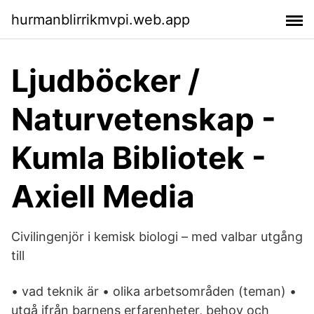
hurmanblirrikmvpi.web.app
Ljudböcker /
Naturvetenskap -
Kumla Bibliotek -
Axiell Media
Civilingenjör i kemisk biologi – med valbar utgång
till
• vad teknik är • olika arbetsområden (teman) •
utgå ifrån barnens erfarenheter, behov och