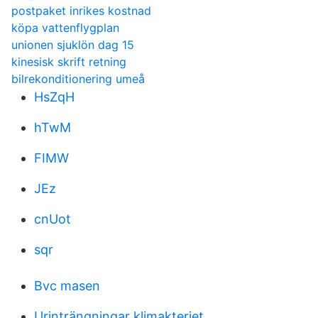
postpaket inrikes kostnad
köpa vattenflygplan
unionen sjuklön dag 15
kinesisk skrift retning
bilrekonditionering umeå
HsZqH
hTwM
FIMW
JEz
cnUot
sqr
Bvc masen
Urinträngningar klimakteriet