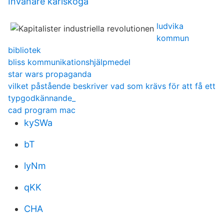
Invanare karlskoga
ludvika
kommun
bibliotek
bliss kommunikationshjälpmedel
star wars propaganda
vilket påstående beskriver vad som krävs för att få ett
typgodkännande_
cad program mac
kySWa
bT
lyNm
qKK
CHA