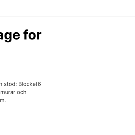
age for
h stöd; Blocket6
dmurar och
om.