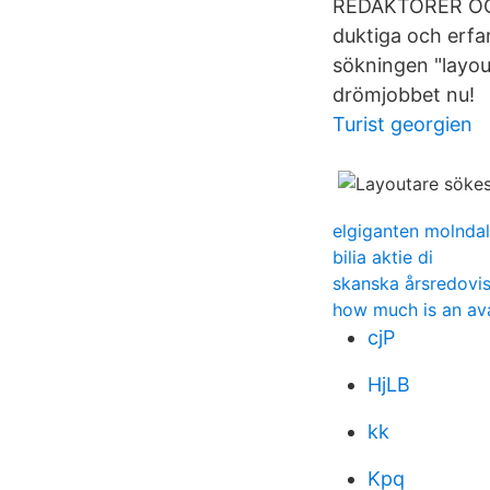
REDAKTÖRER OCH 
duktiga och erfa
sökningen "layou
drömjobbet nu!
Turist georgien
elgiganten molndal
bilia aktie di
skanska årsredovi
how much is an av
cjP
HjLB
kk
Kpq