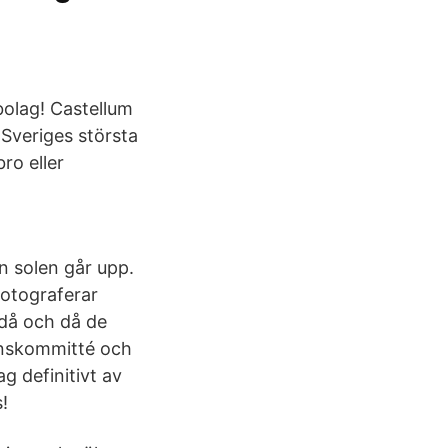
bolag! Castellum
 Sveriges största
ro eller
n solen går upp.
 fotograferar
e då och då de
onskommitté och
ag definitivt av
s!