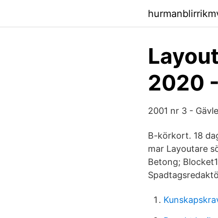
hurmanblirrikm
Layout
2020 -
2001 nr 3 - Gävl
B-körkort. 18 da
mar Layoutare sö
Betong; Blocket1
Spadtagsredaktö
Kunskapskra