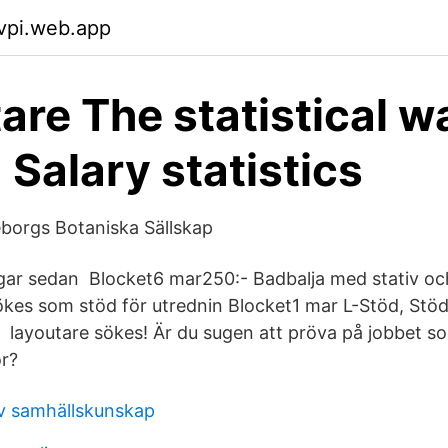
vpi.web.app
are The statistical w
 Salary statistics
eborgs Botaniska Sällskap
gar sedan Blocket6 mar250:- Badbalja med stativ oc
kes som stöd för utrednin Blocket1 mar L-Stöd, Stö
 layoutare sökes! Är du sugen att pröva på jobbet s
r?
v samhällskunskap