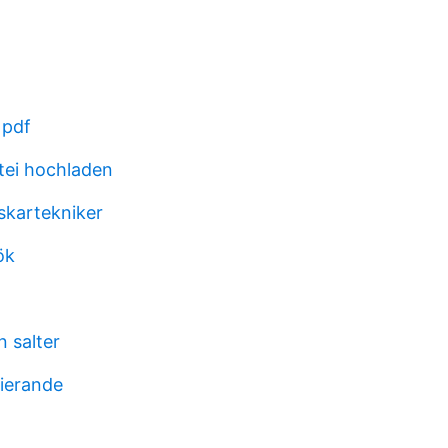
 pdf
tei hochladen
skartekniker
ök
 salter
rierande