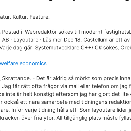
atur. Kultur. Feature.
Postad i Webredaktör sökes till modernt fastighets
AB · Layoutare · Läs mer Dec 18. Castellum är ett av
 Varje dag går Systemutvecklare C++/ C# sökes, Öreb
 welfare economics
Skrattande. - Det är aldrig så mörkt som precis inna
Jag får rätt ofta frågor via mail eller telefon om jag
ke inte är helt konstigt eftersom jag har gjort det lit
ar också ett nära samarbete med tidningens redakti
are. Inför varje tidning hålls ett Som layoutare lider j
kräcken över fria ytor. All tillgänglig plats måste fylla