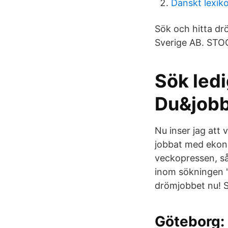
Danskt lexik
Sök och hitta dr
Sverige AB. STO
Sök ledi
Du&jobb
Nu inser jag att 
jobbat med ekonom
veckopressen, så 
inom sökningen "
drömjobbet nu! S
Göteborg: 