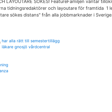
LAYOUTARE SÖKES! FeatureFamiljen väntar tillökn
rna tidningsredaktörer och layoutare för framtida 1 
tare sökes distans" från alla jobbmarknader i Sverige
har alla rätt till semestertillägg
läkare gnosjö vårdcentral
sning
anza