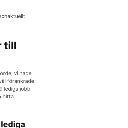
schaktuellt
till
jorde; vi hade
väl förankrade i
9 lediga jobb
 hitta
 lediga