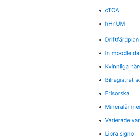
cTOA
hHnUM
Driftfärdplan
In moodle da
Kvinnliga här
Bilregistret s
Frisorska
Mineralämnen
Varierade va
Libra signo