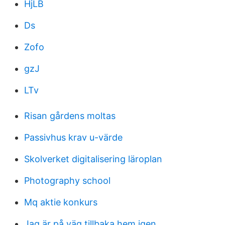
HjLB
Ds
Zofo
gzJ
LTv
Risan gårdens moltas
Passivhus krav u-värde
Skolverket digitalisering läroplan
Photography school
Mq aktie konkurs
Jag är på väg tillbaka hem igen