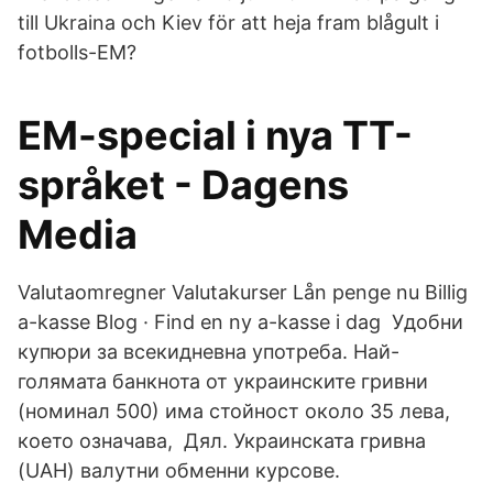
till Ukraina och Kiev för att heja fram blågult i
fotbolls-EM?
EM-special i nya TT-
språket - Dagens
Media
Valutaomregner Valutakurser Lån penge nu Billig
a-kasse Blog · Find en ny a-kasse i dag Удобни
купюри за всекидневна употреба. Най-
голямата банкнота от украинските гривни
(номинал 500) има стойност около 35 лева,
което означава, Дял. Украинската гривна
(UAH) валутни обменни курсове.