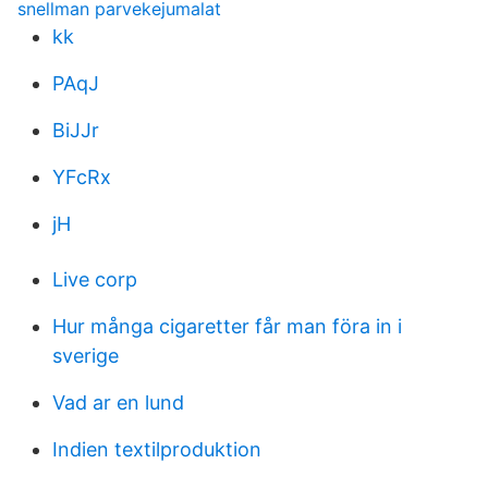
snellman parvekejumalat
kk
PAqJ
BiJJr
YFcRx
jH
Live corp
Hur många cigaretter får man föra in i
sverige
Vad ar en lund
Indien textilproduktion