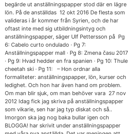
begärde ut anställningspapper stod där en lägre
lön. På de anställdas 12 okt 2016 De flesta som
valideras i år kommer från Syrien, och de har
oftast inte med sig utbildningsintyg och
anställningspapper, säger Ulf Pettersson på Pg
6: Cabelo curto ondulado · Pg 7:
Anställningspapper mall · Pg 8: Zmena času 2017
· Pg 9: Hvad hedder en fra spanien · Pg 10: Thule
cheetah ski · Pg 11: – Hon ordnar alla
formaliteter: anställningspapper, lön, kurser och
ledighet. Och hon har även hand om problem.
Om man blir sjuk, om man behöver vara 27 nov
2012 Idag fick jag skriva på anställningspapper
som vikarie, sen har jag typ diskat och så..
Imorgon ska jag nog baka bullar igen och
BLOGGA! har skrivit under anställningspapper
med våra nya anställda. Det var meningen att