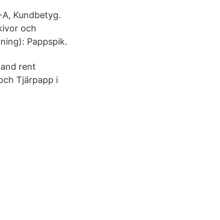
-A, Kundbetyg.
skivor och
ning): Pappspik.
land rent
ch Tjärpapp i