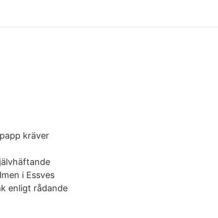
kpapp kräver
Självhäftande
ilmen i Essves
ak enligt rådande