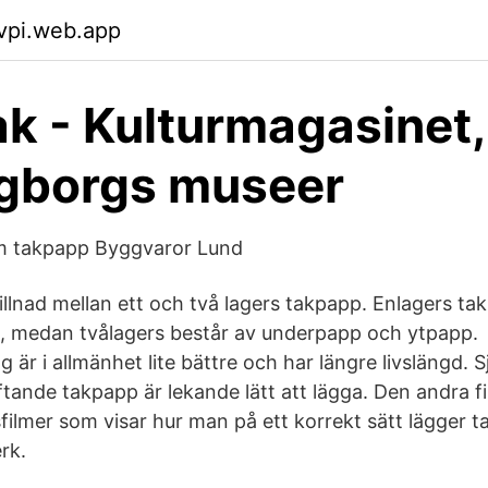
vpi.web.app
k - Kulturmagasinet,
ngborgs museer
om takpapp Byggvaror Lund
illnad mellan ett och två lagers takpapp. Enlagers ta
, medan tvålagers består av underpapp och ytpapp.
 är i allmänhet lite bättre och har längre livslängd. 
ftande takpapp är lekande lätt att lägga. Den andra f
sfilmer som visar hur man på ett korrekt sätt lägger t
rk.