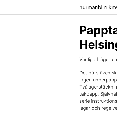
hurmanblirrikm
Pappta
Helsi
Vanliga frågor 
Det görs även sk
ingen underpapp
Tvålagerstäckning
takpapp. Självhä
serie instruktion
lagar och regelve