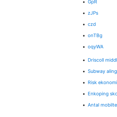
GpR
zJPs
czd
onTBg
oqyWA
Driscoll midd
Subway aling
Risk ekonom
Enkoping sko
Antal mobilte