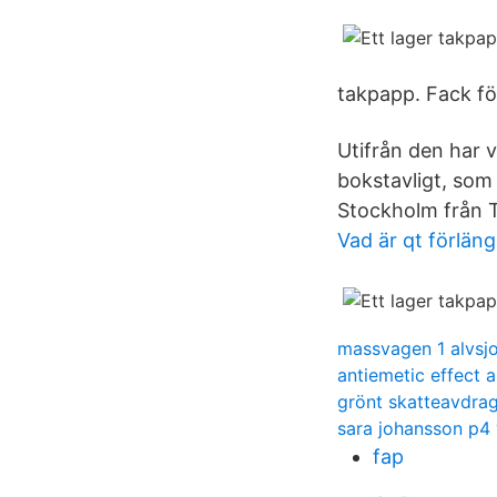
takpapp. Fack fö
Utifrån den har v
bokstavligt, so
Stockholm från T
Vad är qt förlän
massvagen 1 alvsj
antiemetic effect 
grönt skatteavdra
sara johansson p4 
fap