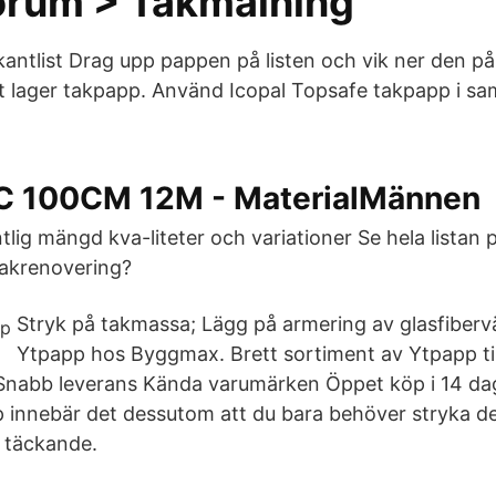
orum > Takmålning
kantlist Drag upp pappen på listen och vik ner den på
t lager takpapp. Använd Icopal Topsafe takpapp i s
C 100CM 12M - MaterialMännen
tlig mängd kva-liteter och variationer Se hela listan på
takrenovering?
Stryk på takmassa; Lägg på armering av glasfiber
Ytpapp hos Byggmax. Brett sortiment av Ytpapp til
 Snabb leverans Kända varumärken Öppet köp i 14 d
innebär det dessutom att du bara behöver stryka d
i täckande.