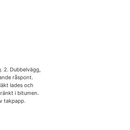
g. 2. Dubbelvägg,
gande råspont.
läkt lades och
ränkt i bitumen.
av takpapp.