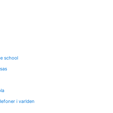
le school
sas
i
la
lefoner i varlden