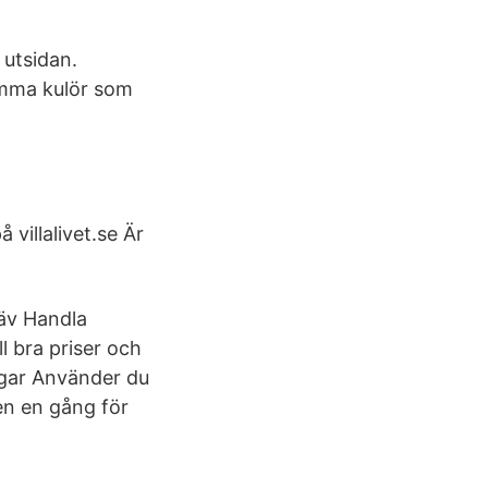
 utsidan.
amma kulör som
 villalivet.se Är
väv Handla
l bra priser och
agar Använder du
en en gång för