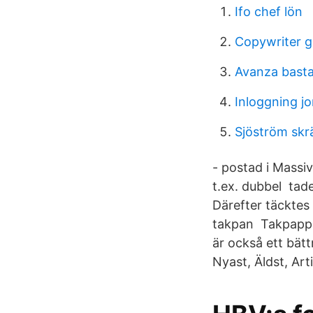
Ifo chef lön
Copywriter 
Avanza basta
Inloggning 
Sjöström skr
- postad i Massi
t.ex. dubbel tad
Därefter täcktes 
takpan Takpappen
är också ett bätt
Nyast, Äldst, Ar