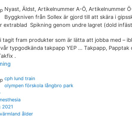
Nyast, Äldst, Artikelnummer A-Ö, Artikelnummer Ö
Byggkniven från Sollex är gjord till att skära i gips
r extrablad Spikning genom undre lagret (dold infäst
i tagit fram produkter som är lätta att jobba med – ib
m vår typgodkända takpapp YEP … Takpapp, Papptak o
akfix .
gning
cph lund train
olympen förskola långbro park
o
anesthesia
g 2021
värmland ålder