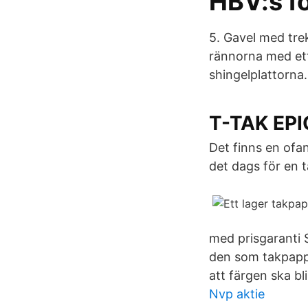
HBV:s f
5. Gavel med tre
rännorna med et
shingelplattorna.
T-TAK EPI
Det finns en ofan
det dags för en 
med prisgaranti
den som takpapp 
att färgen ska bl
Nvp aktie