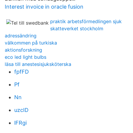
Interest invoice in oracle fusion
praktik arbetsförmedlingen sjuk
skatteverket stockholm
adressändring
välkommen på turkiska
aktionsforskning
eco led light bulbs
läsa till anestesisjuksköterska
fpfFD
Pf
Nn
uzcID
lFRgi